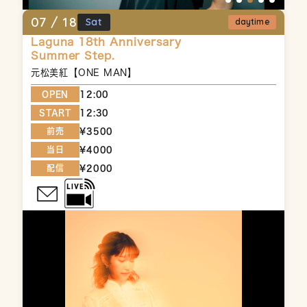
07 /
18
Sat
daytime
Laguna 18th Anniversary
Summer Step.
元松美紅【ONE MAN】
OPEN
12:00
START
12:30
前売
¥3500
当日
¥4000
配信
¥2000