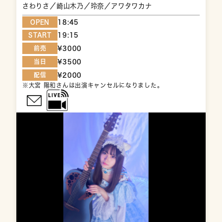
さわりさ／崎山木乃／玲奈／アワタワカナ
OPEN
18:45
START
19:15
前売
¥3000
当日
¥3500
配信
¥2000
※大宮 陽和さんは出演キャンセルになりました。