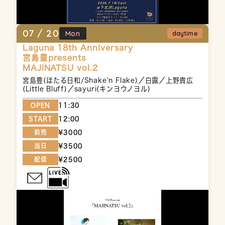
07 /
20
Mon
daytime
Laguna 18th Anniversary
宮島豊presents
MAJINATSU vol.2
宮島豊(ほたる日和/Shake'n Flake)／白露／上野貴広
(Little Bluff)／sayuri(キンヨウノヨル)
OPEN
11:30
START
12:00
前売
¥3000
当日
¥3500
配信
¥2500