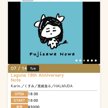
07 /
14
Tue
Laguna 18th Anniversary
Note
Karin.／くすみ／奥崎海斗／HALMUDA
OPEN
18:30
START
19:00
前売
¥3000