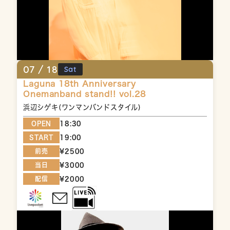
07 /
18
Sat
Laguna 18th Anniversary
Onemanband stand!! vol.28
浜辺シゲキ(ワンマンバンドスタイル)
OPEN
18:30
START
19:00
前売
¥2500
当日
¥3000
配信
¥2000