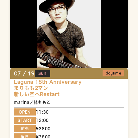
07 /
19
Sun
daytime
Laguna 18th Anniversary
まりもも2マン
新しい空へRestart
marina／林ももこ
OPEN
11:30
START
12:00
前売
¥3800
当日
¥3800