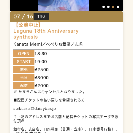
07 /
16
Thu
【公演中止】
Laguna 18th Anniversary
synthesis
Kanata Memi／ぺぺりお舞優／志希
OPEN
18:30
START
19:00
前売
¥2500
当日
¥3000
配信
¥2000
※ たまきさんはキャンセルとなりました。

■配信チケットの払い戻しを希望される方

seiki.arai@daisybar.jp

↑上記のアドレスまでお名前と配信チケットの写真データを添
付頂き

銀行名、支店名、口座種別（普通・当座）、口座番号(7桁）、