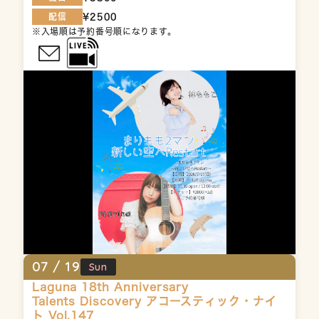
配信
¥2500
※入場順は予約番号順になります。
07 /
19
Sun
Laguna 18th Anniversary
Talents Discovery アコースティック・ナイ
ト Vol.147