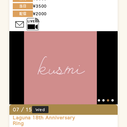
当日
¥3500
配信
¥2000
07 /
15
Wed
Laguna 18th Anniversary
Ring