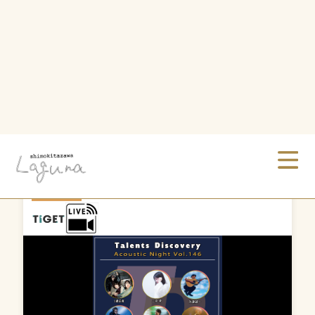
07 /
12
Sun
Laguna 18th anniversary
Talents Discovery アコースティック・ナイ
ト Vol.146
THE SECRET CONSULTANT SERVICE／二宮 零／
ゆう汰／Rock Rabbit／S級任務／Hossan／よしあ／
佐藤誠一／Ame.
OPEN
17:45
START
18:00
前売
¥2500
当日
¥3000
配信
¥2200