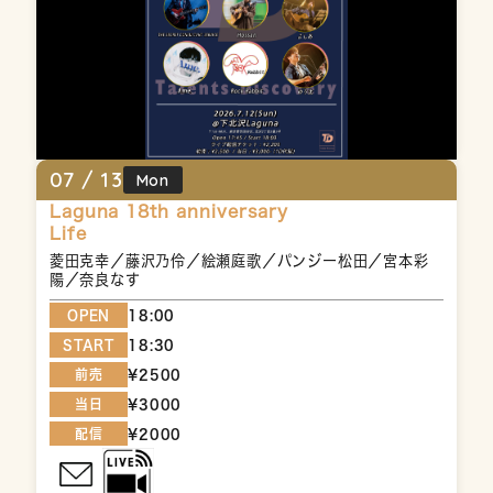
07 /
13
Mon
Laguna 18th anniversary
Life
菱田克幸／藤沢乃伶／絵瀬庭歌／パンジー松田／宮本彩
陽／奈良なす
OPEN
18:00
START
18:30
前売
¥2500
当日
¥3000
配信
¥2000